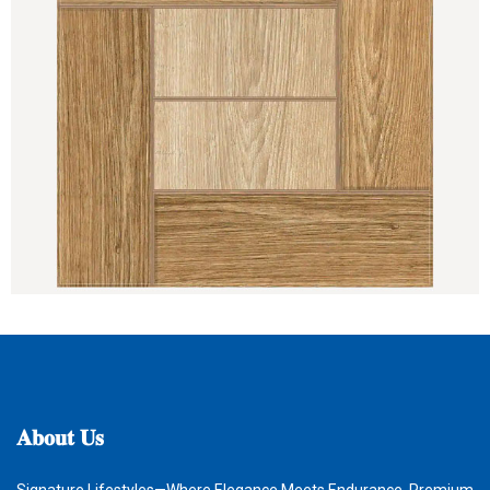
𝐀𝐛𝐨𝐮𝐭
𝐔𝐬
Signature Lifestyles—Where Elegance Meets Endurance. Premium