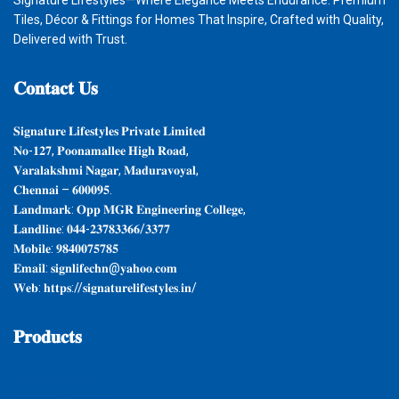
Tiles, Décor & Fittings for Homes That Inspire, Crafted with Quality,
Delivered with Trust.
𝐂𝐨𝐧𝐭𝐚𝐜𝐭
𝐔𝐬
𝐒𝐢𝐠𝐧𝐚𝐭𝐮𝐫𝐞 𝐋𝐢𝐟𝐞𝐬𝐭𝐲𝐥𝐞𝐬 𝐏𝐫𝐢𝐯𝐚𝐭𝐞 𝐋𝐢𝐦𝐢𝐭𝐞𝐝
𝐍𝐨-𝟏𝟐𝟕, 𝐏𝐨𝐨𝐧𝐚𝐦𝐚𝐥𝐥𝐞𝐞 𝐇𝐢𝐠𝐡 𝐑𝐨𝐚𝐝,
𝐕𝐚𝐫𝐚𝐥𝐚𝐤𝐬𝐡𝐦𝐢 𝐍𝐚𝐠𝐚𝐫, 𝐌𝐚𝐝𝐮𝐫𝐚𝐯𝐨𝐲𝐚𝐥,
𝐂𝐡𝐞𝐧𝐧𝐚𝐢 – 𝟔𝟎𝟎𝟎𝟗𝟓.
𝐋𝐚𝐧𝐝𝐦𝐚𝐫𝐤: 𝐎𝐩𝐩 𝐌𝐆𝐑 𝐄𝐧𝐠𝐢𝐧𝐞𝐞𝐫𝐢𝐧𝐠 𝐂𝐨𝐥𝐥𝐞𝐠𝐞,
𝐋𝐚𝐧𝐝𝐥𝐢𝐧𝐞: 𝟎𝟒𝟒-𝟐𝟑𝟕𝟖𝟑𝟑𝟔𝟔/𝟑𝟑𝟕𝟕
𝐌𝐨𝐛𝐢𝐥𝐞: 𝟗𝟖𝟒𝟎𝟎𝟕𝟓𝟕𝟖𝟓
𝐄𝐦𝐚𝐢𝐥: 𝐬𝐢𝐠𝐧𝐥𝐢𝐟𝐞𝐜𝐡𝐧@𝐲𝐚𝐡𝐨𝐨.𝐜𝐨𝐦
𝐖𝐞𝐛: 𝐡𝐭𝐭𝐩𝐬://𝐬𝐢𝐠𝐧𝐚𝐭𝐮𝐫𝐞𝐥𝐢𝐟𝐞𝐬𝐭𝐲𝐥𝐞𝐬.𝐢𝐧/
𝐏𝐫𝐨𝐝𝐮𝐜𝐭𝐬
𝐆𝐲𝐩𝐬𝐮𝐦 𝐏𝐥𝐚𝐬𝐭𝐞𝐫
𝐌𝐚𝐫𝐛𝐥𝐞 & 𝐆𝐫𝐚𝐧𝐢𝐭𝐞𝐬