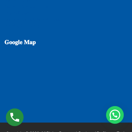
𝐏𝐨𝐥𝐲𝐦𝐞𝐫 𝐂𝐨𝐦𝐩𝐨𝐬𝐢𝐭𝐞 𝐓𝐢𝐥𝐞𝐬
𝐐𝐮𝐚𝐫𝐭𝐳 & 𝐒𝐥𝐚𝐭𝐞
𝐒𝐚𝐧𝐢𝐭𝐚𝐫𝐲 𝐖𝐚𝐫𝐞𝐬 & 𝐁𝐚𝐭𝐡 𝐅𝐢𝐭𝐭𝐢𝐧𝐠𝐬
𝐕𝐢𝐭𝐫𝐢𝐟𝐢𝐞𝐝 & 𝐂𝐞𝐫𝐚𝐦𝐢𝐜
𝐆𝐨𝐨𝐠𝐥𝐞
𝐌𝐚𝐩