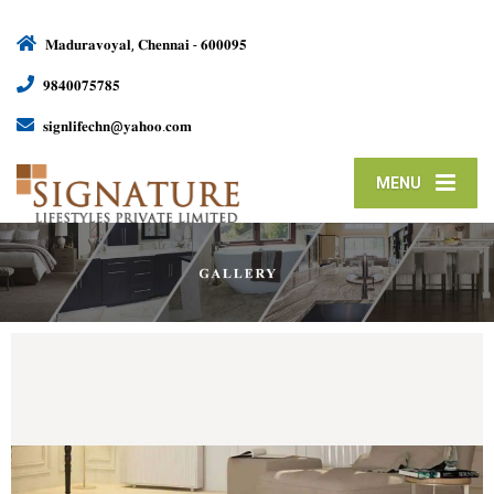
𝐌𝐚𝐝𝐮𝐫𝐚𝐯𝐨𝐲𝐚𝐥, 𝐂𝐡𝐞𝐧𝐧𝐚𝐢 - 𝟔𝟎𝟎𝟎𝟗𝟓
𝟗𝟖𝟒𝟎𝟎𝟕𝟓𝟕𝟖𝟓
𝐬𝐢𝐠𝐧𝐥𝐢𝐟𝐞𝐜𝐡𝐧@𝐲𝐚𝐡𝐨𝐨.𝐜𝐨𝐦
MENU